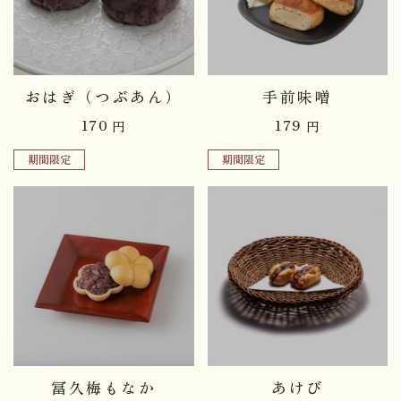
品切れ中
品切れ中
おはぎ（つぶあん）
手前味噌
170
179
円
円
期間限定
期間限定
品切れ中
品切れ中
冨久梅もなか
あけび