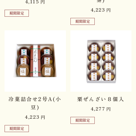
4,115
円
4,223
円
期間限定
期間限定
冷菓詰合せ2号A(小
栗ぜんざい８個入
豆)
4,277
円
4,223
円
期間限定
期間限定