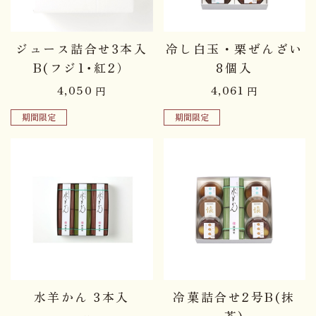
ジュース詰合せ3本入
冷し白玉・栗ぜんざい
B(フジ1･紅2）
8個入
4,050
4,061
円
円
期間限定
期間限定
水羊かん 3本入
冷菓詰合せ2号B(抹
茶)