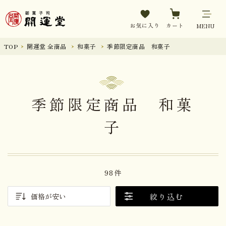
お気に入り
カート
MENU
TOP
開運堂 全商品
和菓子
季節限定商品 和菓子
季節限定商品 和菓
子
98件
絞り込む
価格が安い