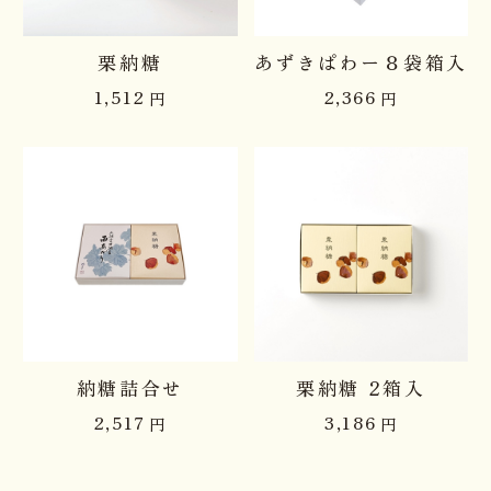
栗納糖
あずきぱわー８袋箱入
1,512
2,366
円
円
納糖詰合せ
栗納糖 2箱入
2,517
3,186
円
円