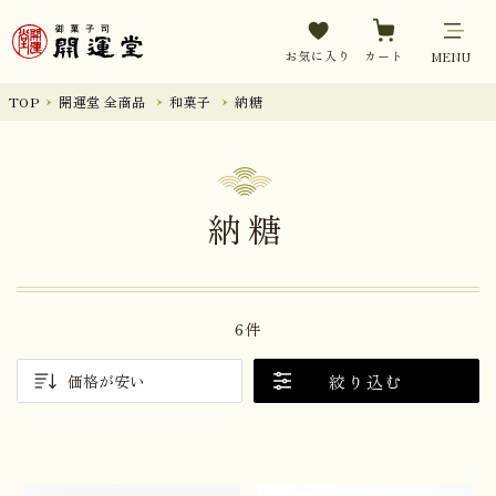
お気に入り
カート
MENU
TOP
開運堂 全商品
和菓子
納糖
納糖
6件
絞り込む
価格が安い