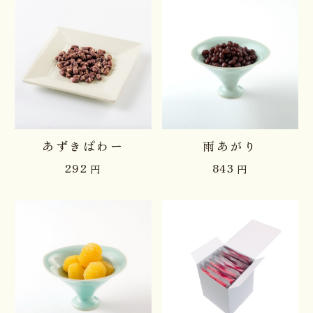
あずきぱわー
雨あがり
292
843
円
円