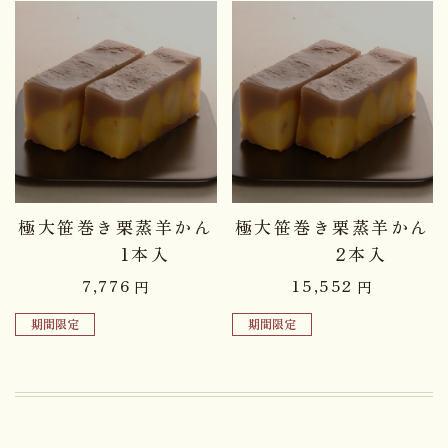
品切れ中
品切れ中
極大笹巻き栗蒸羊かん
極大笹巻き栗蒸羊かん
1本入
2本入
7,776
15,552
円
円
期間限定
期間限定