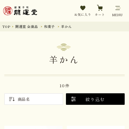
お気に入り
カート
MENU
TOP
開運堂 全商品
和菓子
羊かん
羊かん
10件
絞り込む
商品名