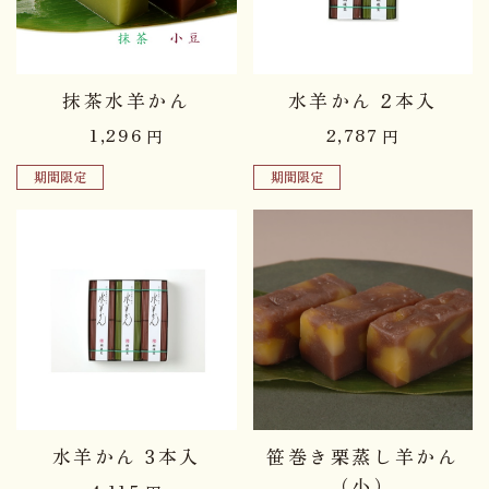
抹茶水羊かん
水羊かん 2本入
1,296
2,787
円
円
期間限定
期間限定
品切れ中
水羊かん 3本入
笹巻き栗蒸し羊かん
（小）