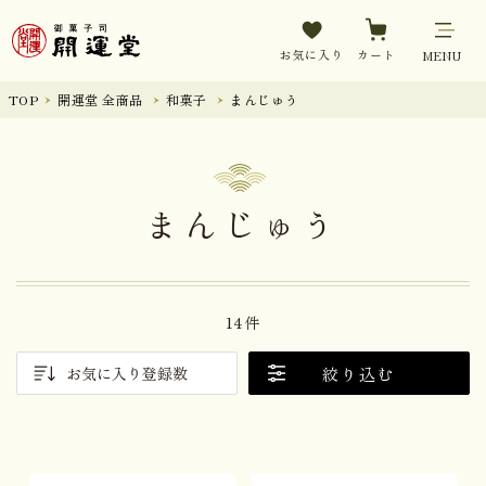
お気に入り
カート
MENU
TOP
開運堂 全商品
和菓子
まんじゅう
まんじゅう
14件
絞り込む
お気に入り登録数