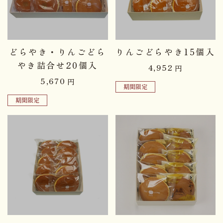
品切れ中
品切れ中
どらやき・りんごどら
りんごどらやき15個入
やき詰合せ20個入
4,952
円
5,670
円
期間限定
期間限定
品切れ中
品切れ中