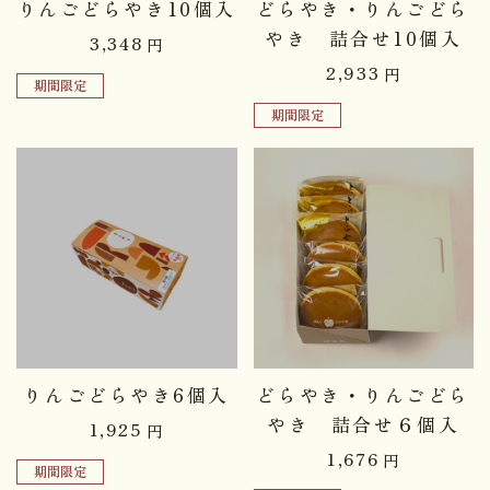
りんごどらやき10個入
どらやき・りんごどら
やき 詰合せ10個入
3,348
円
2,933
円
期間限定
期間限定
品切れ中
品切れ中
りんごどらやき6個入
どらやき・りんごどら
やき 詰合せ６個入
1,925
円
1,676
円
期間限定