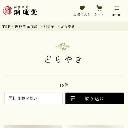
お気に入り
カート
MENU
TOP
開運堂 全商品
和菓子
どらやき
どらやき
15件
絞り込む
価格が高い