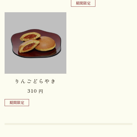
期間限定
品切れ中
りんごどらやき
310
円
期間限定