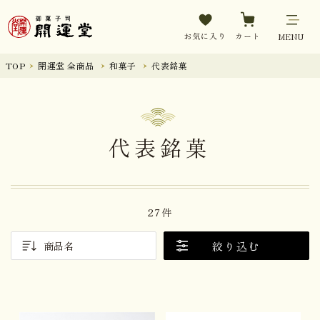
お気に入り
カート
MENU
TOP
開運堂 全商品
和菓子
代表銘菓
代表銘菓
27件
絞り込む
商品名