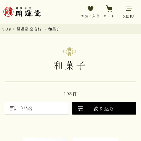
お気に入り
カート
MENU
TOP
開運堂 全商品
和菓子
和菓子
198件
絞り込む
商品名