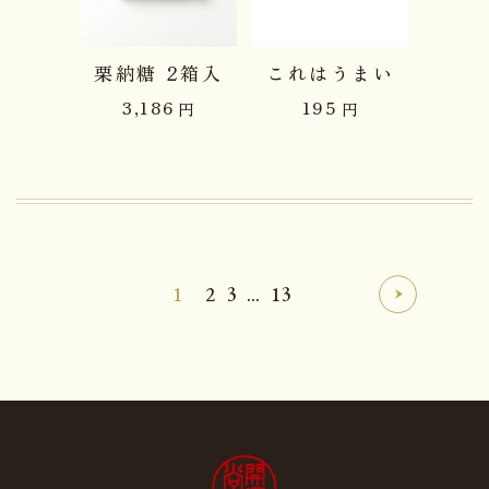
栗納糖 2箱入
これはうまい
3,186
195
円
円
1
2
3
...
13