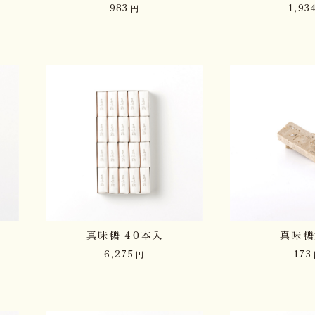
983
1,93
円
真味糖 40本入
真味糖
6,275
173
円