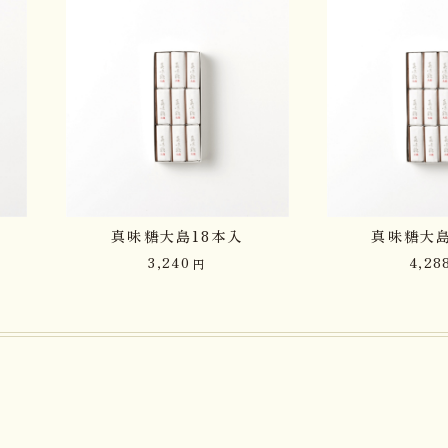
真味糖大島18本入
真味糖大島
3,240
4,28
円