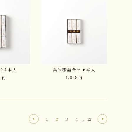
24本入
真味糖詰合せ 6本入
8
1,048
円
円
1
2
3
4
...
13