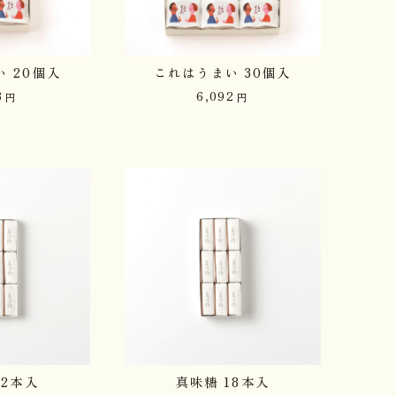
 20個入
これはうまい 30個入
3
6,092
円
円
12本入
真味糖 18本入