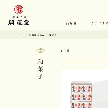
商品名
カテゴリ
TOP
開運堂 全商品
和菓子
198件
和菓子