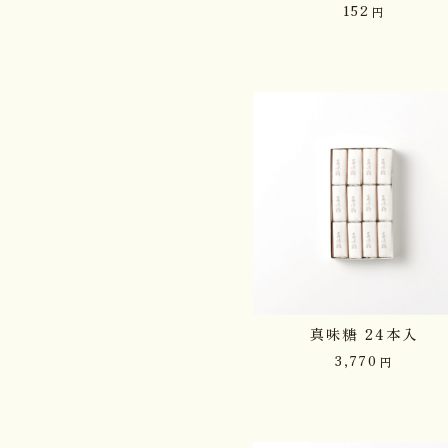
152
円
真味糖 24本入
3,770
円