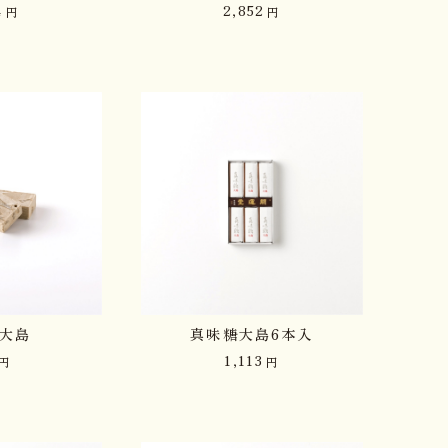
4
2,852
円
円
大島
真味糖大島6本入
1,113
円
円