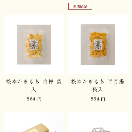
期間限定
松本かきもち 白樺 袋
松本かきもち 半月揚
入
袋入
864
864
円
円