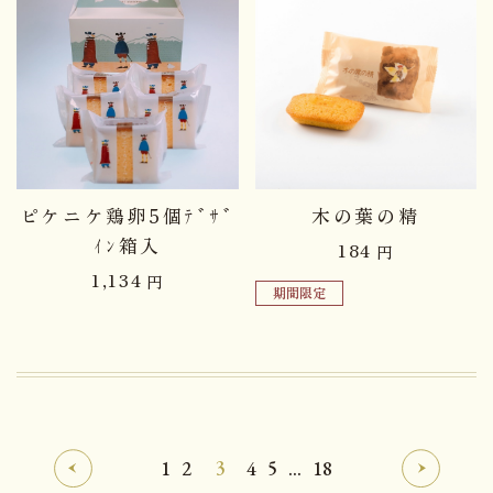
ピケニケ鶏卵5個ﾃﾞｻﾞ
木の葉の精
ｲﾝ箱入
184
円
1,134
円
期間限定
1
2
3
4
5
...
18