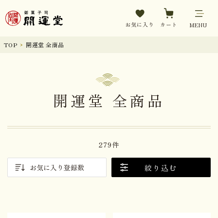
お気に入り
カート
MENU
TOP
開運堂 全商品
開運堂 全商品
279件
絞り込む
お気に入り登録数