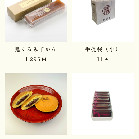
鬼くるみ羊かん
手提袋（小）
1,296
11
円
円