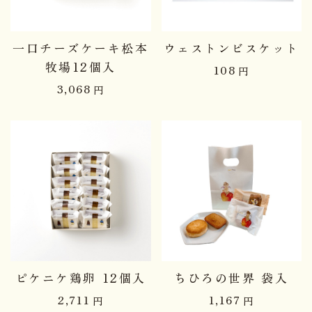
一口チーズケーキ松本
ウェストンビスケット
牧場12個入
108
円
3,068
円
ピケニケ鶏卵 12個入
ちひろの世界 袋入
2,711
1,167
円
円