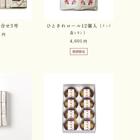
合せ3号
ひときれロール12個入（ﾅｯﾂ
＆ﾚﾓﾝ）
1
円
4,601
円
期間限定