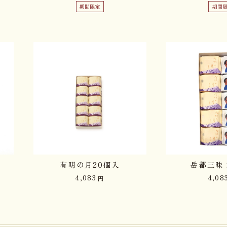
期間限定
期間
有明の月20個入
岳都三昧 
4,083
4,08
円