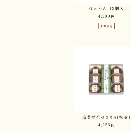
れとろん 12個入
4,580
円
期間限定
冷菓詰合せ2号B(抹茶)
4,223
円