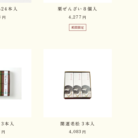
24本入
栗ぜんざい８個入
8
4,277
円
円
期間限定
 3本入
開運老松 3本入
5
4,083
円
円