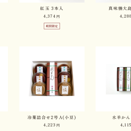
紅玉 3本入
真味糖大島
4,374
4,28
円
期間限定
冷菓詰合せ2号A(小豆)
水羊かん
4,223
4,11
円