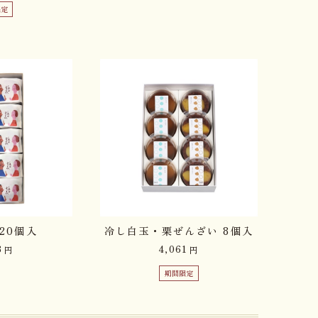
限定
20個入
冷し白玉・栗ぜんざい 8個入
3
4,061
円
円
期間限定