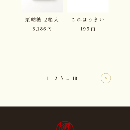
栗納糖 2箱入
これはうまい
3,186
195
円
円
1
2
3
...
18