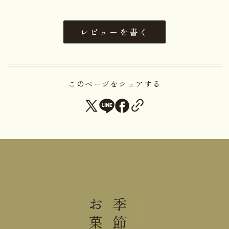
味は、ナッツの塩味とほんのりビターチョコが、よ
り洗練された大人のチョコとして好評です。是非、
レビューを書く
一度こちらもお試しください
このページをシェアする
名称
チョコレート菓子
【ピジュトリー130ｇ箱入】マカ
ダミアナッツ(オーストラリア
産)、チョコレート(砂糖、ココア
バター、カカオマス、全粉乳)、
マルトース／乳化剤、香料、(一
部に乳成分・大豆・マカダミアナ
お菓子
季節の
Seasonal
原材料名
ッツを含む) 【ピジュトリー塩
味130ｇ箱入】マカダミアナッツ