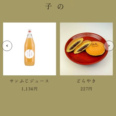
(オーストラリア産)、チョコレー
ト(カカオマス、砂糖、ココアバ
ター)、食塩、マルトース／乳化
剤、香料、(一部に乳成分・大
豆・マカダミアナッツを含む)
アレルゲン
乳成分・大豆・マカダミアナッツ
最終製造分の商品となり、賞味期
日持ち
限は5月20日まででございます。
ピジュトリー130ｇ箱入 ×
１箱（100ｇあたりおよそ20粒
サンふじジュース
どらやき
目安）
1,134
円
227
円
内容量
ピジュトリー塩味130ｇ箱入
× １箱（100ｇあたりおよそ