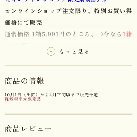
オンラインショップ注文限り、特別お買い得
価格にて販売
通常価格 1箱5,991円のところ、⇒今なら
1箱
5,191円
もっと見る
ピジュトリー130ｇ箱入の「ミルク・塩味２種類詰
合せ」。130ｇ箱入はお買得で一番人気のパッケー
商品の情報
ジです！可愛らしい「おじさんのデザイン」が目
印。ピジュトリー、「宝石」と名付けたこのチョコ
10月1日（出荷）から4月下旬頃まで販売予定
軽減税率対象商品
レートは最適な温度と湿度を指先で感じながら手造
りで一粒一粒仕上げていきます。優しい甘さのミル
クチョコレートと香ばしく煎ったナッツの組み合わ
商品レビュー
せは宝石の様に特別な味わいです。ピジュトリー塩