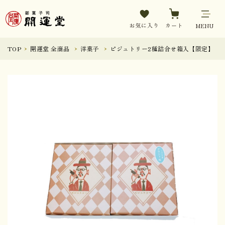
お気に入り
カート
MENU
TOP
開運堂 全商品
洋菓子
ピジュトリー2種詰合せ箱入【限定】