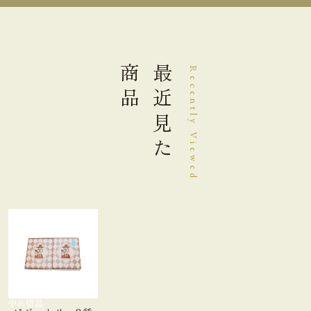
20粒目安）
大きさ
21.1×13.2×3.6cm
商品
最近見た
Recently Viewed
重さ
0.45kg
直射日光高温多湿を避けて１５℃
保存方法
～２０℃で保存してください。
【ピジュトリー130ｇ箱入】栄養成分表示100g当り
631kcal
熱量
たんぱく質
12.9g
脂質
48.6g
品切れ中