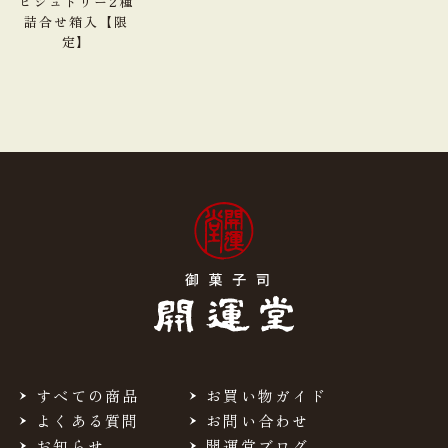
ピジュトリー2種
詰合せ箱入【限
定】
炭水化物
35.6g
食塩相当量
0.05g
＊この表示値は、目安です。
【ピジュトリー塩味130ｇ箱入】栄養成分表示100g
当り
641kcal
熱量
たんぱく質
13.2g
脂質
50.3g
すべての商品
お買い物ガイド
よくある質問
お問い合わせ
炭水化物
33.8g
お知らせ
開運堂ブログ