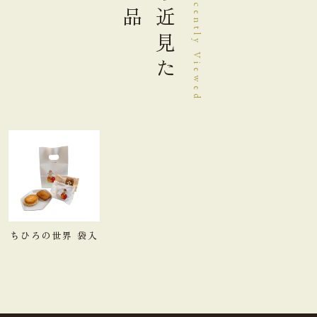
商品
最近見た
Recently Viewed
たんぱく質
1.1g
脂質
7.7g
炭水化物
17.5g
食塩相当量
0.2g
＊この表示値は、目安です。
【木の葉の精】栄養成分表示 1個（25g）当り
熱量
116kcal
ちひろの世界 袋入
たんぱく質
1.7g
脂質
6.8g