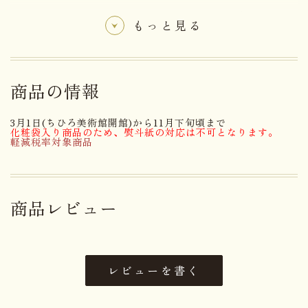
す。そんなちひろさんの作品に相応しい食べきりサ
もっと見る
イズの美味しいアップルパイを創作しました。【木
の葉の精】 森をイメージして、楓の樹液を精製した
メープルシュガーの個性的な風味と香ばしいナッ
商品の情報
ツ。 ほんのりオレンジピールを効かせた一口サイズ
3月1日(ちひろ美術館開館)から11月下旬頃まで
のパウンドケーキです。
化粧袋入り商品のため、熨斗紙の対応は不可となります。
軽減税率対象商品
名称
菓子
商品レビュー
【りんごの天使】
りんごジャム
（国内製造）、小麦粉、マーガリ
ン、鶏卵、ショートニング、麦芽
レビューを書く
エキス、食塩、寒天加工品（麦芽
糖、寒天）／乳化剤、ゲル化剤
（増粘多糖類）、香料、酸味料、