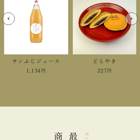
りんごの天使３個
内容量
木の葉の精３個
大きさ
24.0×16.0×8.2cm
重さ
0.21kg
直射日光高温多湿を避けて保存し
サンふじジュース
どらやき
保存方法
てください。
1,134
円
227
円
＊充分注意してりんごを機械裁断しておりますが、
稀に芯等の硬い部分が混入する場合がございます。
【りんごの天使】栄養成分表示 1個（32g）当り
熱量
145kcal