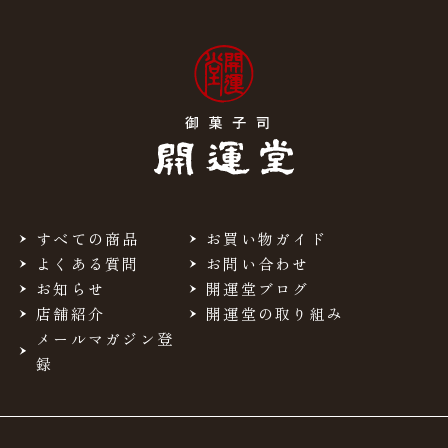
炭水化物
11.9g
食塩相当量
0.04g
＊この表示値は、目安です。
手提袋ご利用サイズ目安 (有料)
小(￥11)
１袋
すべての商品
お買い物ガイド
よくある質問
お問い合わせ
中(￥22)
２袋
お知らせ
開運堂ブログ
店舗紹介
開運堂の取り組み
大(￥33)
３～６袋
メールマガジン登
録