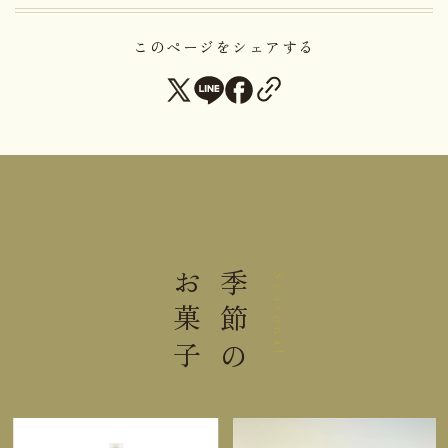
酸化防止剤（V.C、V.E）、乳酸
Ca、着色料（カロチン）、（一
このページをシェアする
原材料名
部に小麦・乳成分・りんご・卵・
大豆を含む）
【木の葉の精】
鶏卵
（国産）、バター、小麦粉、オレ
ンジ砂糖漬、砂糖、アーモンドパ
ウダー、メープルシュガー、きび
砂糖、くるみ、洋酒／膨張剤、香
料、カラメル色素、（一部に卵・
乳成分・小麦・オレンジ・アーモ
ンド・くるみを含む）
お菓子
季節の
Seasonal
小麦・乳成分・卵・くるみ・大
アレルゲン
豆・りんご・オレンジ・アーモン
ド
賞味期限まで１４日以上お日持ち
日持ち
するものをお届け