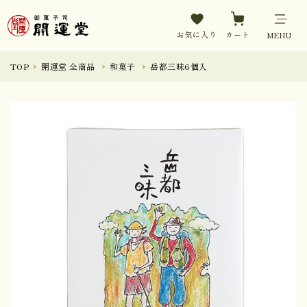
お気に入り
カート
MENU
TOP
開運堂 全商品
和菓子
岳都三昧6個入