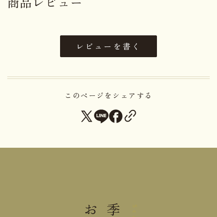
商品レビュー
大正時代後期に「くるみ饅頭」として発売したとこ
ろ、「これは旨い」と大評判。評判がそのまま菓名
になってしまった百年を数える松本の名物です。
レビューを書く
昔も今もこれからも、これは旨いと言われる「これ
はうまい」
【有明の月】
このページをシェアする
バターをたくさん使った生地で、ふんわり・モチモ
チの軽い食感を追求。
夜明け前の天空に輝く「有明の月」をイメージした
美しい饅頭
小麦・卵・乳成分・大豆・ゼラチ