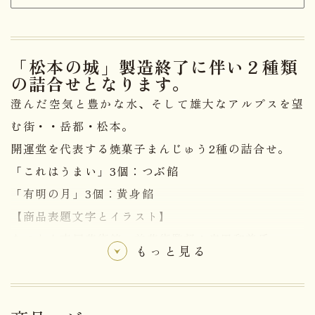
「松本の城」製造終了に伴い２種類
の詰合せとなります。
澄んだ空気と豊かな水、そして雄大なアルプスを望
む街・・岳都・松本。
開運堂を代表する焼菓子まんじゅう2種の詰合せ。
「これはうまい」3個：つぶ餡
「有明の月」3個：黄身餡
【商品表題文字とイラスト】
まつもと市民芸術館 前芸術監督：串田和美氏
もっと見る
演出家、俳優、舞台芸術家など多岐にわたり幅広く
ご活躍。縁あってデザインしていただきました。
【これはうまい】