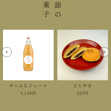
お菓子
季節の
Seasonal
アレルゲン
ン
賞味期限まで１４日以上お日持ち
日持ち
するものをお届け
これはうまい３個
入り数
有明の月３個
大きさ
20.0×14.5×3.1cm
重さ
0.28kg
サンふじジュース
どらやき
1,134
円
227
円
手提袋ご利用サイズ目安 (有料)
小(￥11)
１～３箱