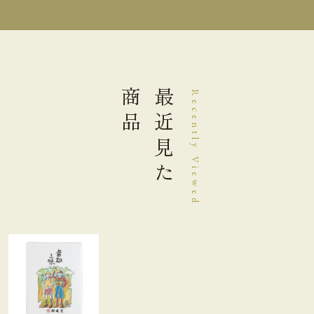
中(￥22)
４～６箱
大(￥33)
７～１０箱
商品
最近見た
Recently Viewed