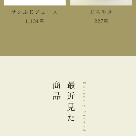
脂質
2.5g
サンふじジュース
どらやき
1,134
円
227
円
炭水化物
10.4g
食塩相当量
0.01g
＊この表示値は、目安です。
手提袋ご利用サイズ目安 (有料)
商品
最近見た
Recently Viewed
小(￥11)
１～３個
中(￥22)
４～６個
大(￥33)
７～１０個