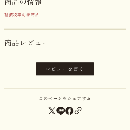
商品の情報
パッケージ画は
旧制松本高等学校卒業・染色家 柚木沙弥郎氏
軽減税率対象商品
旧制松本高等学校記念館所蔵
作者及び記念館より使用許可をいただきました。
商品レビュー
名称
焼菓子
小麦粉（国内製造）、砂糖、バタ
ー、鶏卵、アーモンドパウダー、
レビューを書く
乳等を主要原料とする食品、小麦
原材料名
澱粉、加糖卵黄、香辛料／膨張
剤、香料、乳化剤、（一部に小
麦・乳成分・卵・アーモンドを含
む）
このページをシェアする
アレルゲン
小麦・乳成分・卵・アーモンド
賞味期限まで３０日以上お日持ち
日持ち