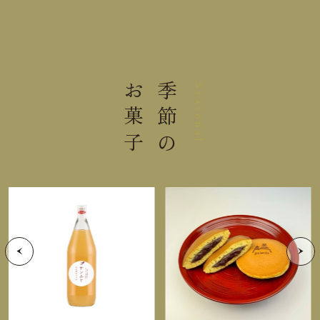
するものをお届け
内容量
6枚
大きさ
20.0×11.7×3.2cm
お菓子
季節の
Seasonal
重さ
0.15kg
直射日光高温多湿を避けて保存し
保存方法
てください。
栄養成分表示 1枚（14g）当り
熱量
68kcal
たんぱく質
0.9g