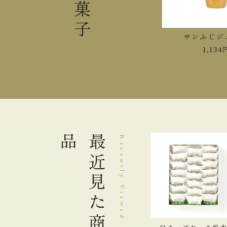
お菓子
紅玉ジュース
サンふじジュ
1,458
円
1,134
円
品
最近見た
Recently Viewed
商