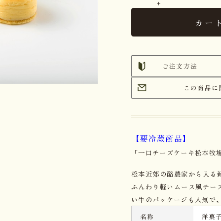
カー
ご注文方法
この商品に
【要冷蔵商品】
「一口チーズケーキ松本牧場
松本近郊の酪農家から入る
ふんわり軽いムース風チー
い牛のパッケージも人気で
名称
洋菓