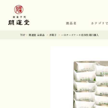
商品名
カテゴリ
TOP
開運堂 全商品
洋菓子
一口チーズケーキ松本牧場21個入