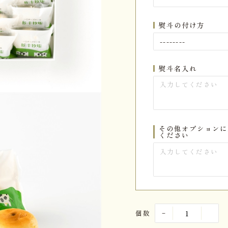
熨斗の付け方
熨斗名入れ
その他オプションに
ください
個数