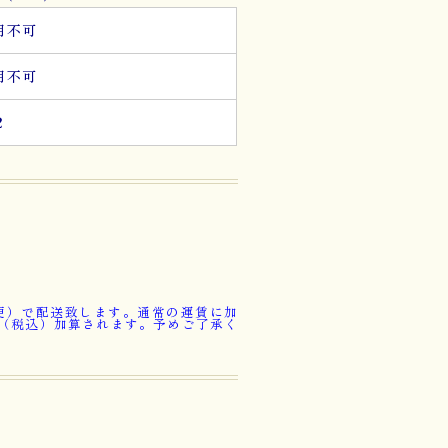
用不可
用不可
２
便）で配送致します。通常の運賃に加
円（税込）加算されます。予めご了承く