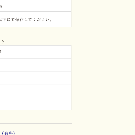
kg
℃以下にて保存してください。
当り
l
。
(有料)