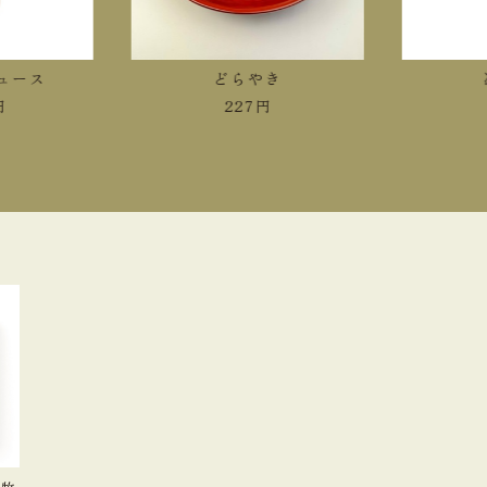
ース
どらやき
冷
227
円
4