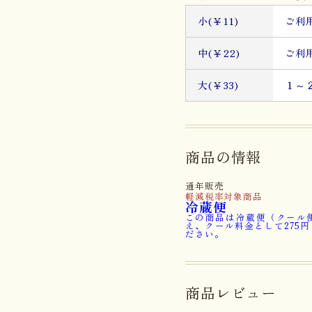
小(￥11)
ご利
中(￥22)
ご利
大(￥33)
１～
商品の情報
通年販売
軽減税率対象商品
冷蔵便
この商品は冷蔵便（クール
え、クール料金として275
ださい。
商品レビュー