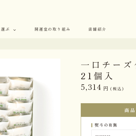
で選ぶ
開運堂の取り組み
店舗紹介
一口チーズ
21個入
5,314
円
(税込)
商品
熨斗の有無