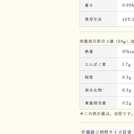
重さ
0.99
保存方法
10
栄養成分表示 1個（30g）
熱量
97kca
たんぱく質
1.7g
脂質
6.3g
炭水化物
8.3g
食塩相当量
0.2g
＊この表示値は、目安です
手提袋ご利用サイズ目安 