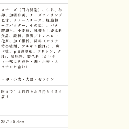
セスチーズ（国内製造）、牛乳、砂
鶏卵、加糖卵黄、チーズフィリング
たね油、クリームチーズ、脱脂粉
チーズパウダー、その他）、バタ
凍結卵白、小麦粉、乳等を主要原料
る食品、澱粉、洋酒／トレハロー
乳化剤、加工澱粉、糊料（ゼラチ
増粘多糖類、アルギン酸Na）、環
リゴ糖、ｐH調整剤、グリシン、ク
酸Na、酸味料、着色料（カロテ
、（一部に乳成分・卵・小麦・大
ゼラチンを含む）
分・卵・小麦・大豆・ゼラチン
期限まで１４日以上お日持ちするも
お届け
×25.7×5.4cm