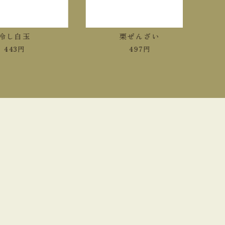
し白玉
栗ぜんざい
43
円
497
円