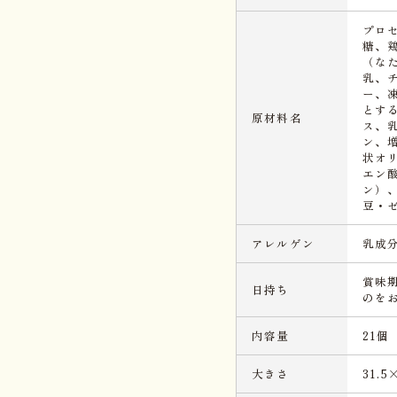
プロ
糖、
（な
乳、
ー、
とす
原材料名
ス、
ン、
状オ
エン
ン）
豆・
アレルゲン
乳成
賞味
日持ち
のを
内容量
21個
大きさ
31.5