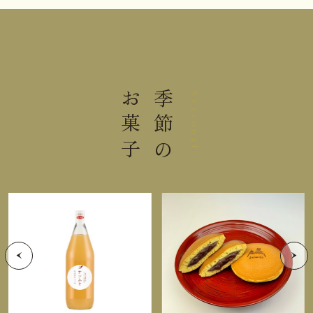
直射日光高温多湿を避けて保存し
保存方法
てください。
お菓子
季節の
Seasonal
栄養成分表示 1個（30g）当り
熱量
110kcal
たんぱく質
2.3g
脂質
3.1g
炭水化物
18.2g
食塩相当量
0.11g
＊この表示値は、目安です。