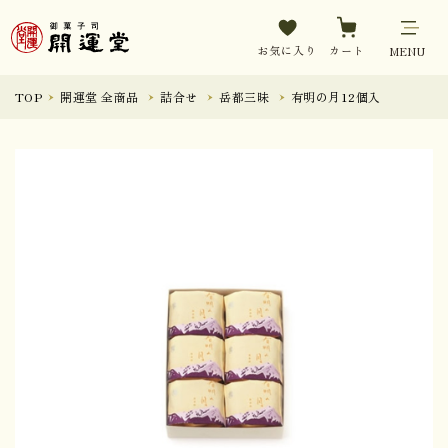
お気に入り
カート
MENU
TOP
開運堂 全商品
詰合せ
岳都三昧
有明の月12個入