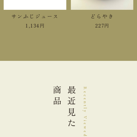
サンふじジュース
どらやき
手提袋ご利用サイズ目安 (有料)
1,134
円
227
円
小(￥11)
１箱
中(￥22)
２～３箱
大(￥33)
４～５箱
商品
最近見た
Recently Viewed