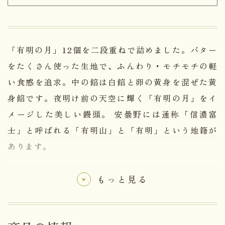
「有明の月」12個を二段重ねで詰めました。バター
をたくさん使った生地で、ふんわり・モチモチの軽
い食感を追求。中の餡は白餡と卵の黄身を混ぜた黄
身餡です。夜明け前の天空に輝く「有明の月」をイ
メージした美しい饅頭。 安曇野には通称「信濃富
士」と呼ばれる「有明山」と「有明」という地籍が
あります。
もっと見る
名称
焼菓子
砂糖（国内製造）、鶏卵、大手