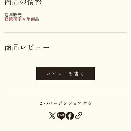
商品の情報
亡、小麦粉、乳等を主要原料とす
る食品、水飴、澱粉、食用植物油
通年販売
脂、脱脂粉乳、ぶどう糖、卵黄粉
軽減税率対象商品
原材料名
末、食塩／加工澱粉、トレハロー
ス、膨張剤、増粘多糖類（糊
料）、（一部に卵・小麦・乳成
分・大豆を含む）
商品レビュー
アレルゲン
卵・小麦・乳成分・大豆
レビューを書く
賞味期限まで１４日以上お日持ち
日持ち
するものをお届け
内容量
１２個
このページをシェアする
大きさ
20.0×15.8×5.4cm
重さ
0.54kg