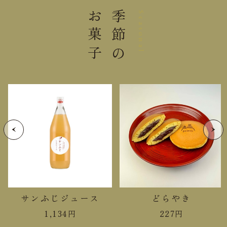
賞味期限まで５日以上お日持ちす
お菓子
季節の
日持ち
Seasonal
るものをお届け
コルベール（杏) ６個
内容量
コルベール（プラム) ６個
大きさ
27.2×23.2×5.0cm
0.85kg
重 さ
20℃以下にて保存してくださ
保存方法
い。
＊本品は「蜂蜜」を含みます。1歳未満の乳児には与
サンふじジュース
どらやき
えないでください。
1,134
円
227
円