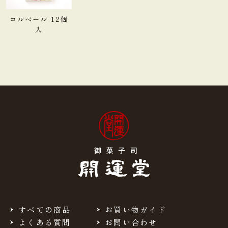
熱 量
168kcal
コルベール 12個
入
たんぱく質
1.7g
脂 質
9.2g
炭水化物
19.5g
食塩相当量
0.06g
＊この表示値は、目安です。
手提袋ご利用サイズ目安 (有料)
小(￥11)
ご利用不可
すべての商品
お買い物ガイド
よくある質問
お問い合わせ
中(￥22)
１～２箱