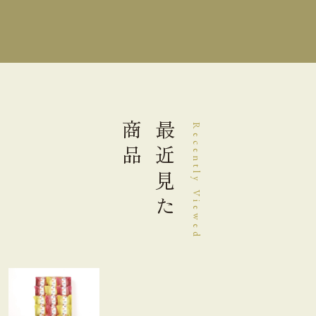
【コルベール(杏)】栄養成分表示 1個（35g）当り
熱 量
163kcal
たんぱく質
1.6g
商品
最近見た
Recently Viewed
脂 質
8.5g
炭水化物
20.1g
食塩相当量
0.05g
＊この表示値は、目安です。
【コルベール(プラム)】栄養成分表示 1個（35g）当
り