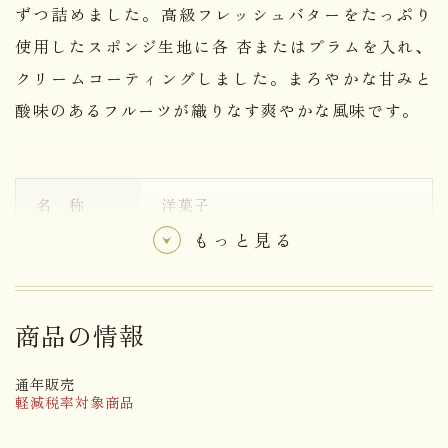
ずつ詰めました。高級フレッシュバターをたっぷり
使用したスポンジ生地に各 杏またはプラムを入れ、
クリームコーティングしました。まろやかな甘みと
酸味のあるフルーツが織りなす爽やかな風味です。
名 称
洋菓子
もっと見る
【コルベール(杏)】
小麦粉(国内
製造)、砂糖、鶏卵、乾燥杏、バ
ター、植物油脂、ミックスジャム
（水飴、杏、みかん、砂糖）、シ
商品の情報
ョートニング、蜂蜜、乳糖、全粉
乳、脱脂粉乳、洋酒、食塩／ソル
通年販売
ビトール、乳化剤、膨張剤、香
軽減税率対象商品
料、酸化防止剤（V.E）、ゲル化
剤（ペクチン）、酸味料、着色料