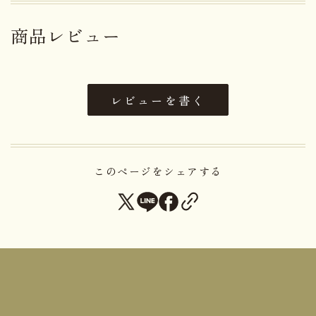
（カロチン、紅麹）、漂白剤（亜
硫酸塩）、（一部に小麦・卵・乳
商品レビュー
成分・大豆を含む）
【コルベー
原材料名
ル(プラム)】
小麦粉(国内製
造）、乾燥プルーン、砂糖、鶏
卵、バター、ミックスジャム（水
飴、杏、みかん、砂糖）、植物油
レビューを書く
脂、ショートニング、蜂蜜、アー
モンドペースト、脱脂粉乳、洋
酒、ココアバター、食塩／ソルビ
トール、膨張剤、乳化剤、着色料
このページをシェアする
（カロチン、紅麹）、酸化防止剤
（V.E）、香料、ゲル化剤（ペク
チン）、酸味料、（一部に小麦・
卵・乳成分・アーモンド・大豆を
含む）
小麦・卵・乳成分・アーモンド・
アレルゲン
大豆