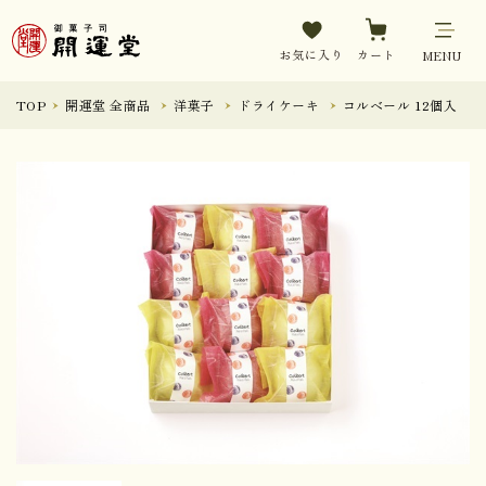
お気に入り
カート
MENU
TOP
開運堂 全商品
洋菓子
ドライケーキ
コルベール 12個入