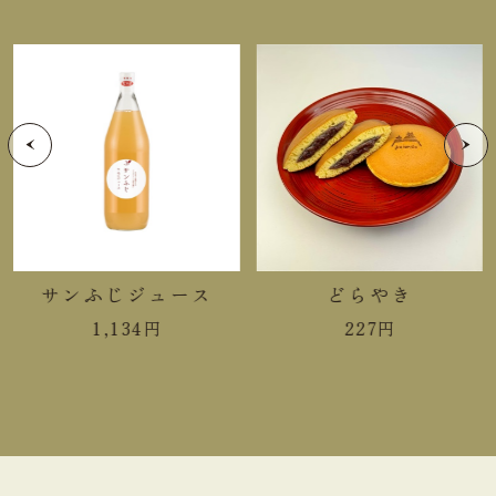
与えないでください。
手提袋ご利用サイズ目安 (有料)
小(￥11)
ご利用不可
中(￥22)
ご利用不可
大(￥33)
１～２箱
サンふじジュース
どらやき
1,134
円
227
円