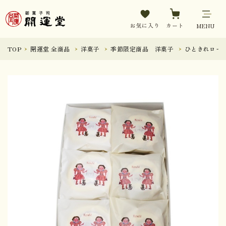
お気に入り
カート
MENU
TOP
開運堂 全商品
洋菓子
季節限定商品 洋菓子
ひときれロール1