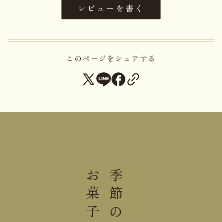
レビューを書く
卵・小麦・乳成分・くるみ・アー
アレルゲン
モンド・大豆
賞味期限まで5日以上お日持ちす
日持ち
るものをお届け
このページをシェアする
ひときれロール(ナッツ)６個
内容量
ひときれロール(レモン)６個
大きさ
31.5×25.7×5.4cm
重さ
0.9kg
お菓子
季節の
Seasonal
保存方法
15℃以下にて保存してください。
＊本商品は「蜂蜜」を含みます。1歳未満の乳児には