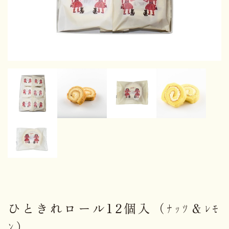
ひときれロール12個入（ﾅｯﾂ＆ﾚﾓ
ﾝ）