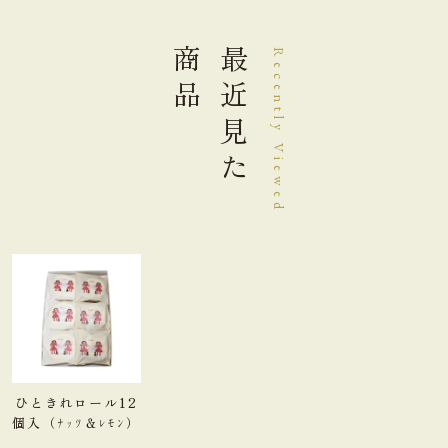
商品
最近見た
Recently Viewed
ひときれロール12
個入（ﾅｯﾂ＆ﾚﾓﾝ）