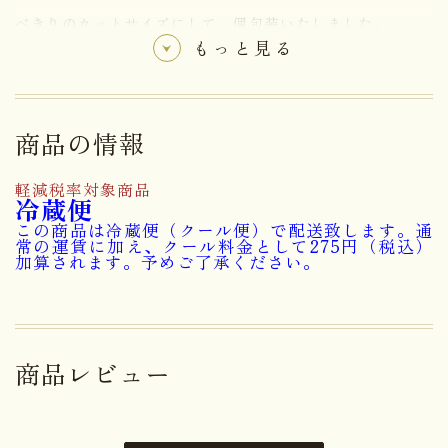
べきりのカットサイズにして、個包装いたしました。
もっと見る
【ナッツロール】
「かしぐるみ」を散りばめたシュー皮と、プレーン
商品の情報
スポンジの２層の生地で極上フレッシュバタークリ
ームを巻き上げたコクのある味わいのロールケーキ
軽減税率対象商品
冷蔵便
に仕上げました。
この商品は冷蔵便（クール便）で配送致します。通
常の運賃に加え、クール料金として275円（税込）
加算されます。予めご了承ください。
夏季限定【レモンロール】
夏場にピッタリ！爽やかな酸味！極上フレッシュバ
ターを使用したレモン風味のクリームを巻き上げた
商品レビュー
ロールケーキ。