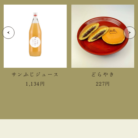
大(￥33)
３箱
サンふじジュース
どらやき
1,134
円
227
円