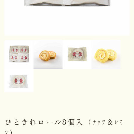
ひときれロール8個入（ﾅｯﾂ＆ﾚﾓ
ﾝ）