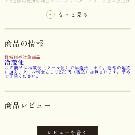
ジの2層の生地で極上フレッシュバタークリームを巻き上げ
たコクのある味わいのロールケーキに仕上げました。
もっと見る
夏季限定【レモンロール】
夏場にピッタリ！爽やかな酸味！極上フレッシュバターを
商品の情報
使用したレモン風味のクリームを巻き上げたロールケー
キ。
軽減税率対象商品
冷蔵便
この商品は冷蔵便（クール便）で配送致します。通常の運賃
に加え、クール料金として275円（税込）加算されます。予め
ご了承ください。
卵・小麦・乳成分・くるみ・アー
アレルゲン
モンド・大豆
商品レビュー
賞味期限まで5日以上お日持ちす
日持ち
るものをお届け
ひときれロール(ナッツ)４個
レビューを書く