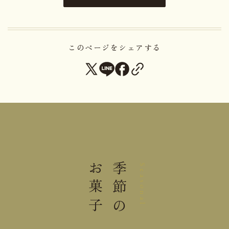
内容量
ひときれロール(レモン)４個
このページをシェアする
大きさ
24.5×21.3×5.5cm
重さ
0.65kg
保存方法
15℃以下にて保存してください。
＊本商品は「蜂蜜」を含みます。1歳未満の乳児には
与えないでください。
お菓子
季節の
Seasonal
手提袋ご利用サイズ目安 (有料)
小(￥11)
ご利用不可
中(￥22)
１～２箱