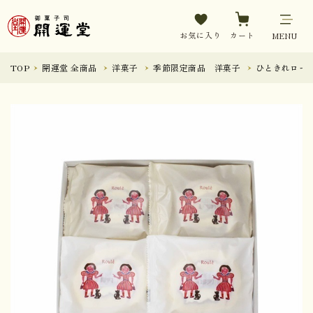
お気に入り
カート
MENU
TOP
開運堂 全商品
洋菓子
季節限定商品 洋菓子
ひときれロール