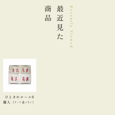
商品
最近見た
Recently Viewed
ひときれロール8
個入（ﾅｯﾂ＆ﾚﾓﾝ）