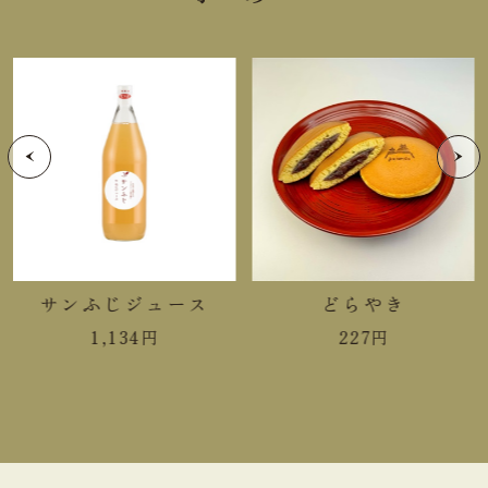
サンふじジュース
どらやき
1,134
円
227
円