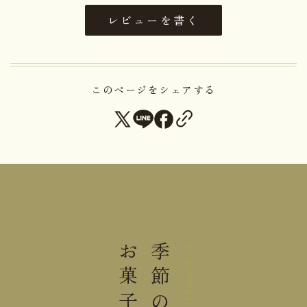
重さ
0.82kg
レビューを書く
保存方法
15℃以下にて保存してください。
＊本商品は「蜂蜜」を含みます。1歳未満の乳児には
このページをシェアする
与えないでください。
手提袋ご利用サイズ目安 (有料)
小(￥11)
１箱
中(￥22)
２箱
お菓子
季節の
Seasonal
大(￥33)
３～４箱