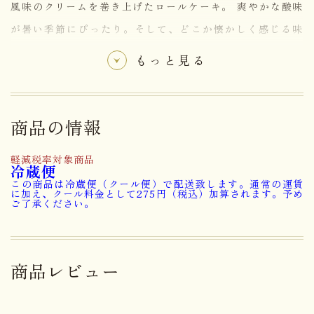
風味のクリームを巻き上げたロールケーキ。 爽やかな酸味
が暑い季節にぴったり。そして、どこか懐かしく感じる味
わいを是非、一度ご賞味ください。
もっと見る
卵・小麦・乳成分・くるみ・アー
アレルゲン
モンド・大豆
商品の情報
賞味期限まで5日以上お日持ちす
軽減税率対象商品
日持ち
冷蔵便
るものをお届け
この商品は冷蔵便（クール便）で配送致します。通常の運賃
に加え、クール料金として275円（税込）加算されます。予め
ご了承ください。
ナッツロール1本
内容量
レモンロール1本
商品レビュー
大きさ
19.8×18.1×7.8cm