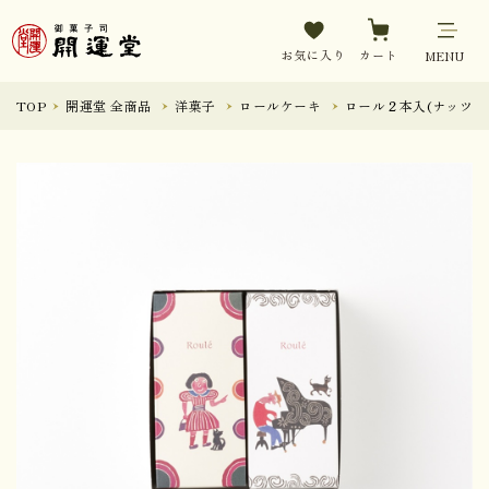
お気に入り
カート
MENU
TOP
開運堂 全商品
洋菓子
ロールケーキ
ロール２本入(ナッツ・