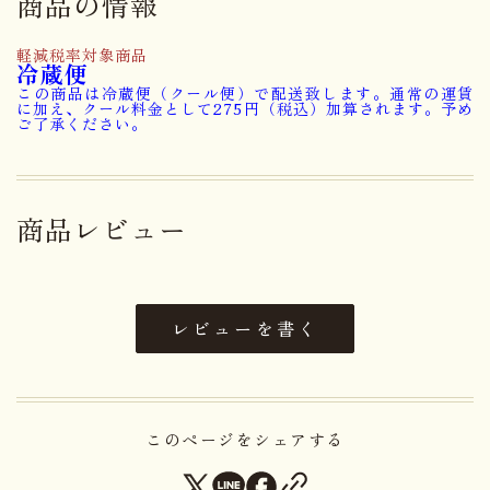
商品の情報
小麦・乳成分・くるみ・アーモン
ド・大豆を含む）
軽減税率対象商品
冷蔵便
この商品は冷蔵便（クール便）で配送致します。通常の運賃
卵・小麦・乳成分・くるみ・アー
に加え、クール料金として275円（税込）加算されます。予め
アレルゲン
ご了承ください。
モンド・大豆
賞味期限まで５日以上お日持ちす
日持ち
るものをお届け
商品レビュー
内容量
1本
大きさ
18.8×8.6×7.5cm
レビューを書く
重さ
0.44kg
保存方法
15℃以下にて保存してください。
このページをシェアする
＊本商品は「蜂蜜」を含みます。1歳未満の乳児には