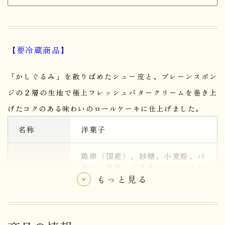
【要冷蔵商品】
「かしぐるみ」を散りばめたシュー皮と、プレーンスポン
ジの２層の生地で極上フレッシュバタークリームを巻き上
げたコクのある味わいのロールケーキに仕上げました。
名称
洋菓子
鶏卵（国産）、砂糖、小麦粉、バ
ター、牛乳、くるみ、ショートニ
ング、葛粉、蜂蜜、アーモンド、
もっと見る
加糖卵黄、卵黄粉末、ラム酒、コ
原材料名
ーンスターチ、食塩／乳化剤、ク
ロレラエキス、膨張剤、香料、酸
化防止剤(V.E）、（一部に卵・