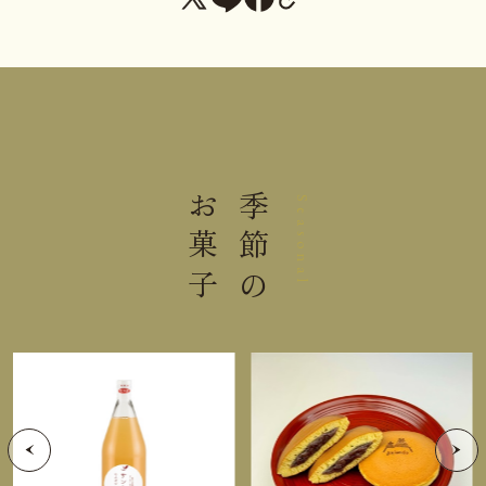
与えないでください。
栄養成分表示 100g当り
熱量
400kcal
お菓子
季節の
Seasonal
たんぱく質
6.5g
脂質
23.8g
炭水化物
40.0g
食塩相当量
0.1g
＊この表示値は、目安です。