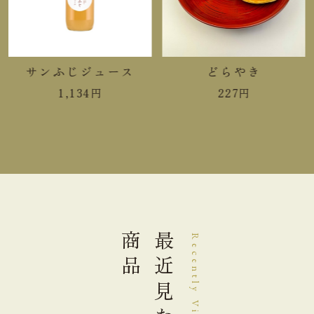
手提袋ご利用サイズ目安 (有料)
小(￥11)
１～２本
サンふじジュース
どらやき
中(￥22)
３～４本
1,134
円
227
円
大(￥33)
５～８本
商品
最近見た
Recently Viewed