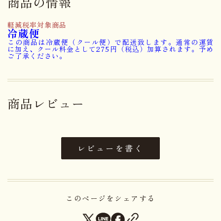
商品の情報
小麦・乳成分・くるみ・アーモン
ド・大豆を含む）
軽減税率対象商品
冷蔵便
この商品は冷蔵便（クール便）で配送致します。通常の運賃
卵・小麦・乳成分・くるみ・アー
に加え、クール料金として275円（税込）加算されます。予め
アレルゲン
ご了承ください。
モンド・大豆
賞味期限まで５日以上お日持ちす
日持ち
るものをお届け
商品レビュー
内容量
1本
大きさ
18.8×8.6×7.5cm
レビューを書く
重さ
0.44kg
保存方法
15℃以下にて保存してください。
このページをシェアする
＊本商品は「蜂蜜」を含みます。1歳未満の乳児には