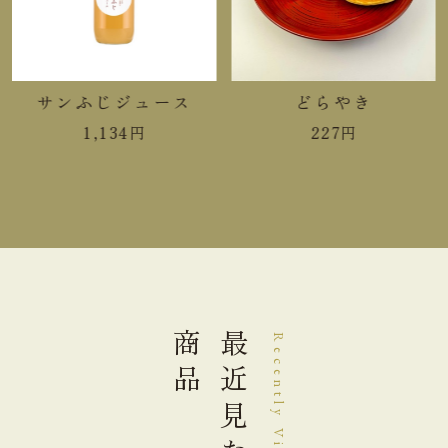
手提袋ご利用サイズ目安 (有料)
小(￥11)
１～２本
サンふじジュース
どらやき
中(￥22)
３～４本
1,134
円
227
円
大(￥33)
５～８本
商品
最近見た
Recently Viewed