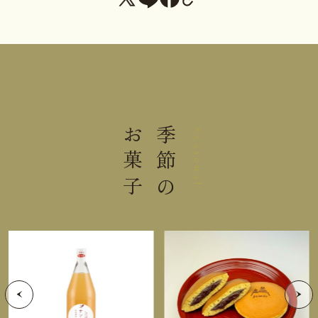
与えないでください。
栄養成分表示 100g当り
熱量
400kcal
お菓子
季節の
Seasonal
たんぱく質
6.5g
脂質
23.8g
炭水化物
40.0g
食塩相当量
0.1g
＊この表示値は、目安です。