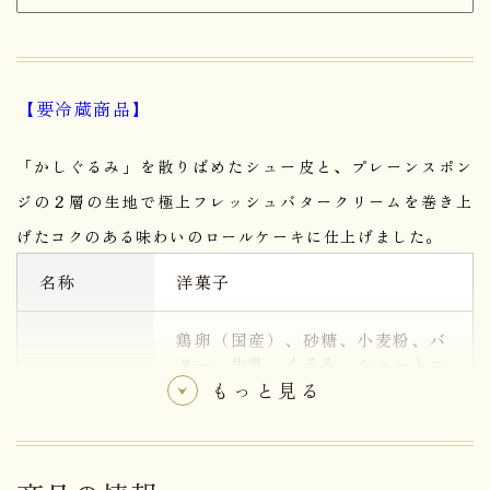
【要冷蔵商品】
「かしぐるみ」を散りばめたシュー皮と、プレーンスポン
ジの２層の生地で極上フレッシュバタークリームを巻き上
げたコクのある味わいのロールケーキに仕上げました。
名称
洋菓子
鶏卵（国産）、砂糖、小麦粉、バ
ター、牛乳、くるみ、ショートニ
ング、葛粉、蜂蜜、アーモンド、
もっと見る
加糖卵黄、卵黄粉末、ラム酒、コ
原材料名
ーンスターチ、食塩／乳化剤、ク
ロレラエキス、膨張剤、香料、酸
化防止剤(V.E）、（一部に卵・