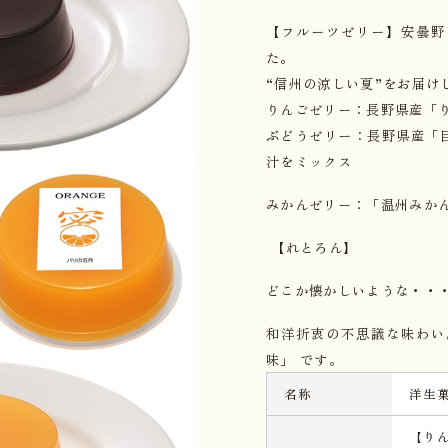
【フルーツゼリー】安曇野
た。
“信州の涼しい夏”をお届け
りんごゼリー：長野県産「
ぶどうゼリー：長野県産「
汁をミックス
みかんゼリー：「温州みか
【れとろん】
どこか懐かしいような・・
和洋折衷の不思議な味わい
味」 です。
名称
洋生
【り