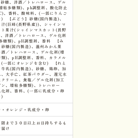
)、砂糖、洋酒／トレハロース、ゲル
増粘多糖類)、ph調整剤、酸化防止
.C)、香料、酸味料、(一部にりんご
) 【ぶどう】砂糖(国内製造)、
汁(巨峰(長野県産))、シャインマ
ット果汁(シャインマスカット(長野
))、洋酒／トレハロース、ゲル化剤
多糖類)、pH調整剤、香料 【み
】砂糖(国内製造)、温州みかん果
洋酒／トレハロース、ゲル化剤(増
糖類)、pH調整剤、香料、カラメル
、(一部にオレンジを含む) 【れと
】牛乳(国内製造)、砂糖、鶏卵、加
乳、大手亡、紅茶パウダー、還元水
生クリーム、食塩／ゲル化剤(加工
プン、増粘多糖類)、トレハロー
乳化剤、香料、(一部に乳成分・卵
)
ご・オレンジ・乳成分・卵
期限まで３０日以上お日持ちするも
お届け