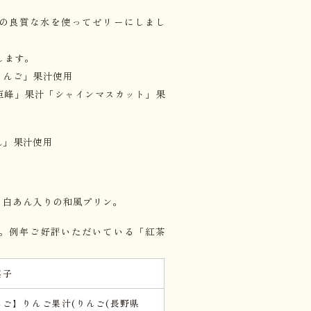
の良質な水を使ってゼリーにしまし
します。
りんご」果汁使用
巨峰」果汁「シャインマスカット」果
ん」果汁使用
・白あん入りの和風プリン。
。例年ご好評いただいている「紅茶
菓子
んご】りんご果汁(りんご(長野県