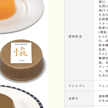
産)
化剤(
剤(V
を含む
巨峰果
スカ
県産
(増粘
原材料名
かん
汁、
粘多
色素
ろん
糖練
飴、
デン
ス、
を含む
アレルゲン
りん
賞味
日持ち
のを