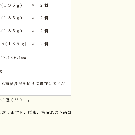
ご(１３５ｇ) × ２個
う(１３５ｇ) × ２個
ん(１３５ｇ) × ２個
ろん(１３５ｇ) × ２個
×18.4×6.4cm
g
日光高温多湿を避けて保存してくだ
。
ご注意ください。
ておりますが、膨張、液漏れの商品は