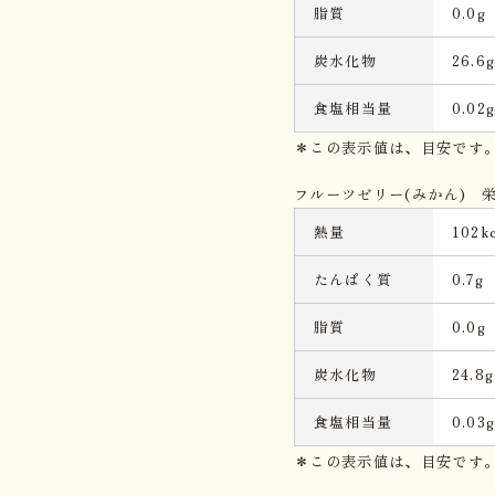
脂質
0.0g
炭水化物
26.6
食塩相当量
0.02
＊この表示値は、目安です
フルーツゼリー(みかん) 栄
熱量
102kc
たんぱく質
0.7g
脂質
0.0g
炭水化物
24.8g
食塩相当量
0.03
＊この表示値は、目安です