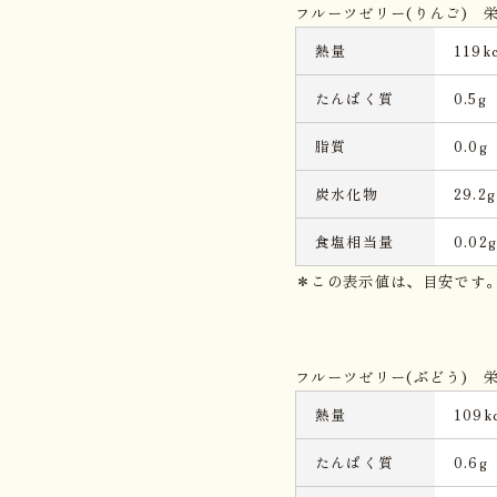
フルーツゼリー(りんご) 栄
熱量
119kc
たんぱく質
0.5g
脂質
0.0g
炭水化物
29.2g
食塩相当量
0.02
＊この表示値は、目安です
フルーツゼリー(ぶどう) 栄
熱量
109kc
たんぱく質
0.6g