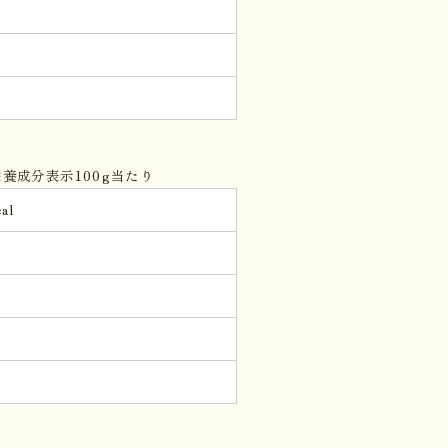
g
g
。
養成分表示100g当たり
al
g
。