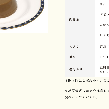
りん
ぶど
内容量
みか
れと
大きさ
27.5
重さ
1.20k
直射
保存方法
さい
＊開封時にこぼれやすいの
＊品質管理には充分注意し
食べないでください。