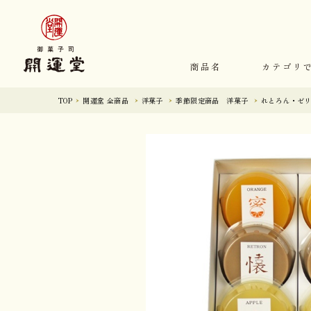
商品名
カテゴリ
TOP
開運堂 全商品
洋菓子
季節限定商品 洋菓子
れとろん・ゼリ