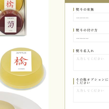
熨斗の有無
熨斗の付け方
熨斗名入れ
その他オプションに
ください