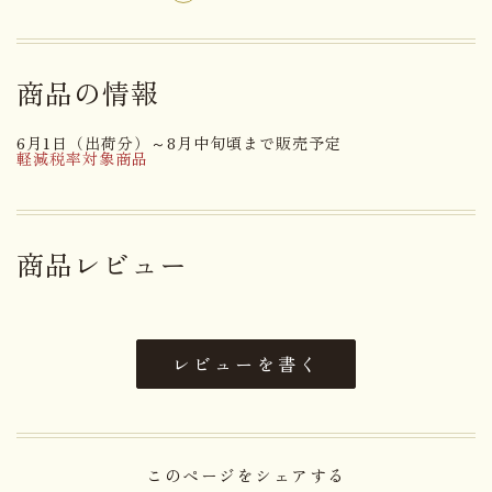
みかんゼリー：「温州みかん」果汁使用
商品の情報
名称
洋生菓子
6月1日（出荷分）～8月中旬頃まで販売予定
軽減税率対象商品
【りんご】りんご果汁(りんご(長
野県産))、砂糖、洋酒／トレハロ
ース、ゲル化剤(増粘多糖類)、ph
商品レビュー
調整剤、酸化防止剤(V.C)、香
料、酸味料、(一部にりんごを含
む) 【ぶどう】砂糖(国内製
造)、巨峰果汁(巨峰(長野県産))、
シャインマスカット果汁(シャイ
レビューを書く
原材料名
ンマスカット(長野県産))、洋酒
／トレハロース、ゲル化剤(増粘
多糖類)、pH調整剤、香料 【み
かん】砂糖(国内製造)、温州みか
このページをシェアする
ん果汁、洋酒／トレハロース、ゲ