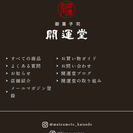
食塩相当量
0.02g
＊この表示値は、目安です。
フルーツゼリー(みかん) 栄養成分表示100g当たり
熱量
102kcal
すべての商品
お買い物ガイド
よくある質問
お問い合わせ
たんぱく質
0.7g
お知らせ
開運堂ブログ
店舗紹介
開運堂の取り組み
脂質
0.0g
メールマガジン登
録
炭水化物
24.8g
食塩相当量
0.03g
@matsumoto_kaiundo
＊この表示値は、目安です。
@kissa_senzu