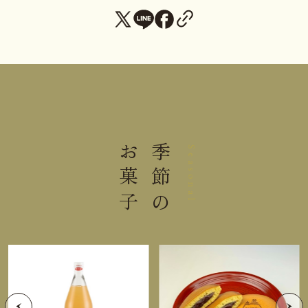
ル化剤(増粘多糖類)、pH調整
剤、香料、カラメル色素、(一部
にオレンジを含む)
アレルゲン
りんご・オレンジ
賞味期限まで３０日以上お日持ち
日持ち
するものをお届け
お菓子
季節の
Seasonal
りんご(１３５ｇ) × ４個
ぶどう(１３５ｇ) × ４個
内容量
みかん(１３５ｇ) × ４個
大きさ
27.5×18.4×6.4cm