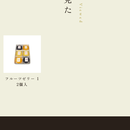
炭水化物
29.2g
食塩相当量
0.02g
＊この表示値は、目安です。
フルーツゼリー(ぶどう) 栄養成分表示100g当たり
フルーツゼリー 1
熱量
109kcal
2個入
たんぱく質
0.6g
脂質
0.0g
炭水化物
26.6g