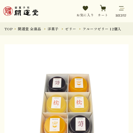
お気に入り
カート
MENU
TOP
開運堂 全商品
洋菓子
ゼリー
フルーツゼリー 12個入