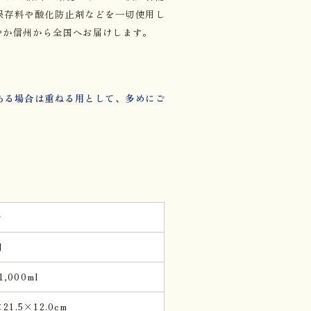
保存料や酸化防止剤などを一切使用し
やか信州から全国へお届けします。
：
ある場合は重ねる用として、多めにご
ご
月
,000ml
×21.5×12.0cm