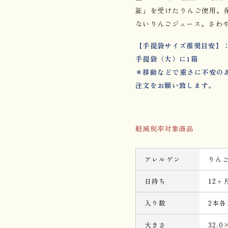
証」を受けたりんご使用。
ないりんごジュース。さわ
【手提袋サイズ推奨目安】
手提袋（大）に1箱
＊移動などで重さに不安の
注文をお願い致します。
軽減税率対象商品
アレルゲン
りん
日持ち
12ヶ
入り数
2本各1
大きさ
32.0