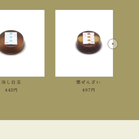
し白玉
栗ぜんざい
43
円
497
円