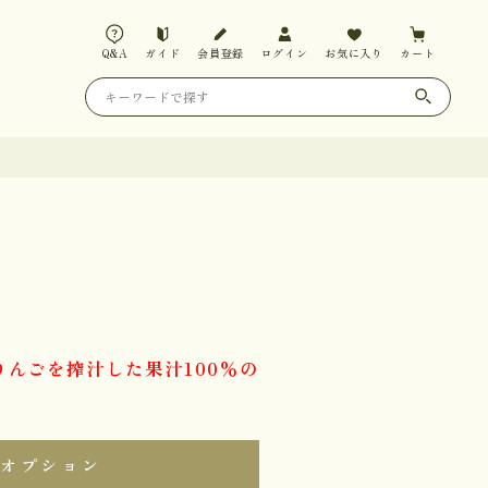
Q&A
ガイド
会員登録
ログイン
お気に入り
カート
りんごを搾汁した果汁100％の
オプション