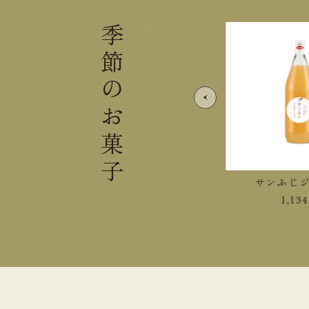
季節の
Seasonal
お菓子
紅玉ジュース
サンふじジュ
1,458
円
1,134
円