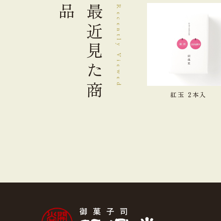
品
最近見た
Recently Viewed
商
紅玉 2本入