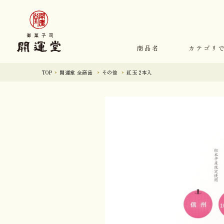
商品名
カテゴリ
TOP
開運堂 全商品
その他
紅玉 2本入