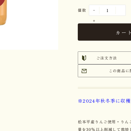
個数
カー
ご注文方法
この商品に
※2024年秋冬季に収
松本平産りんご使用・りんご
量を30％以上削減して栽培