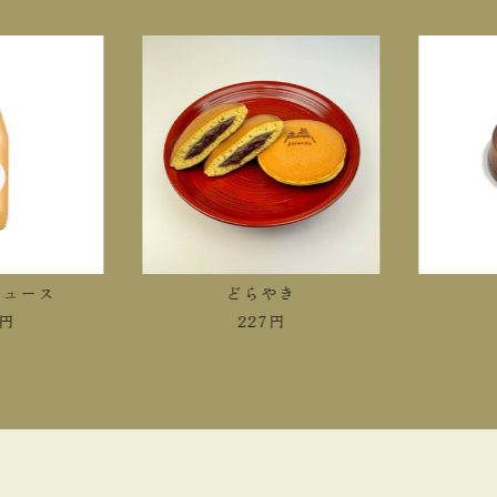
ース
どらやき
冷
227
円
4