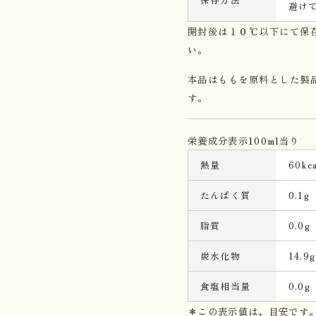
避け
開封後は１０℃以下にて保
い。
本品はももを原料とした製
す。
栄養成分表示100ml当り
熱量
60kca
たんぱく質
0.1g
脂質
0.0g
炭水化物
14.9g
食塩相当量
0.0g
＊この表示値は、目安です