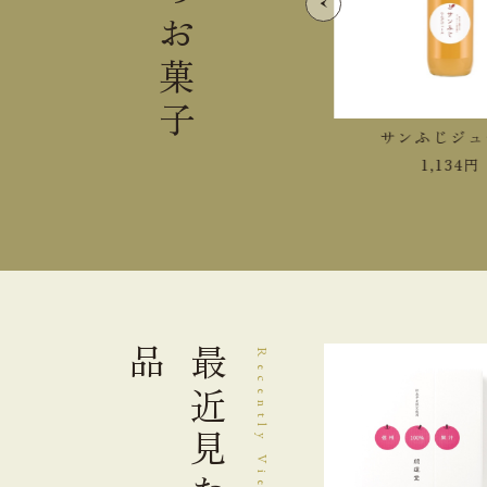
お菓子
紅玉ジュース
サンふじジュ
1,458
円
1,134
円
品
最近見た
Recently Viewed