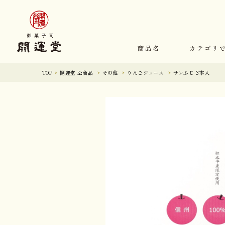
商品名
カテゴリ
TOP
開運堂 全商品
その他
りんごジュース
サンふじ 3本入