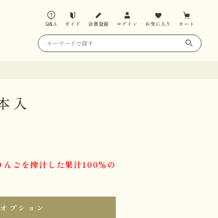
Q&A
ガイド
会員登録
ログイン
お気に入り
カート
3本入
りんごを搾汁した果汁100％の
オプション