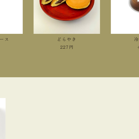
ース
どらやき
冷
227
円
4