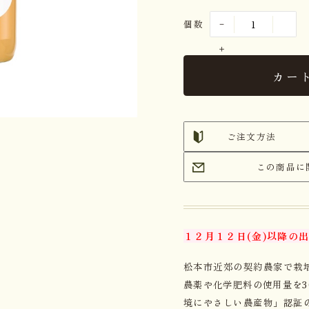
個数
カー
ご注文方法
この商品に
１２月１２日(金)以降の
松本市近郊の契約農家で栽
農薬や化学肥料の使用量を3
境にやさしい農産物」認証