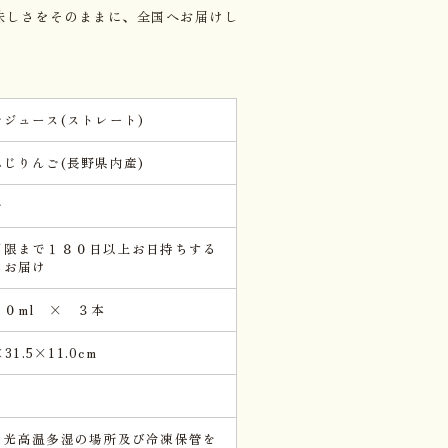
味しさをそのままに、全国へお届けし
ごジュース(ストレート)
ふじりんご(長野県内産)
ご
期限まで１８０日以上お日持ちする
をお届け
００ml × ３本
×31.5×11.0cm
日光高温多湿の場所及び冷凍保管を