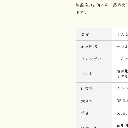
物無添加。信州の自然の美
ます。
名称
りん
原材料名
サン
アレルゲン
りん
賞味
日持ち
もの
内容量
１０
大きさ
32.0
重さ
5.0kg
直射
保存方法