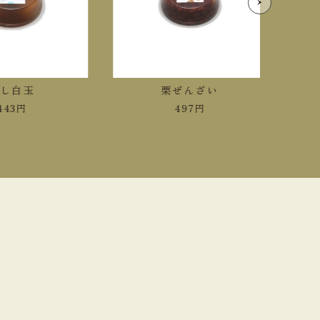
し白玉
栗ぜんざい
43
円
497
円