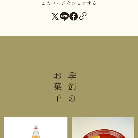
直射日光高温多湿の場所及び冷凍
このページをシェアする
保存方法
保管を避けて保存してください。
開封後は１０℃以下にて保存の上、お早めにお召し
上がりください。
本品はももを原料とした製品と同一製造ラインを使
用しております。
お菓子
季節の
Seasonal
栄養成分表示100ml当り
熱量
60kcal
たんぱく質
0.1g
脂質
0.0g