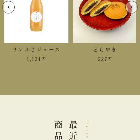
炭水化物
14.9g
食塩相当量
0.0g
＊この表示値は、目安です。
サンふじジュース
どらやき
手提袋ご利用サイズ目安 (有料)
1,134
円
227
円
小(￥11)
ご利用不可
中(￥22)
ご利用不可
大(￥33)
１箱
＊移動などで重さに不安のある場合は重ねる用とし
商品
て、多めにご注文をお願い致します。