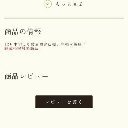
もっと見る
名称
りんごジュース(ストレート)
商品の情報
原材料名
サンふじりんご(長野県内産)
12月中旬より数量限定販売、完売次第終了
アレルゲン
りんご
軽減税率対象商品
賞味期限まで１８０日以上お日持
日持ち
ちするものをお届け
商品レビュー
内容量
１０００ml × ２本
大きさ
32.0×21.5×12.0cm
レビューを書く
重さ
3.40kg