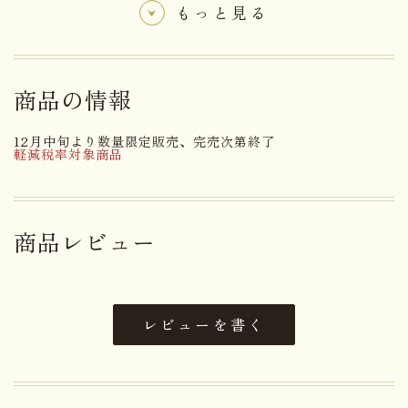
もっと見る
名称
りんごジュース(ストレート)
商品の情報
原材料名
サンふじりんご(長野県内産)
12月中旬より数量限定販売、完売次第終了
アレルゲン
りんご
軽減税率対象商品
賞味期限まで１８０日以上お日持
日持ち
ちするものをお届け
商品レビュー
内容量
１０００ml × １本
大きさ
32.0×10.5×10.5cm
レビューを書く
重さ
1.65kg