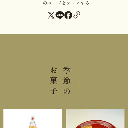
直射日光高温多湿の場所及び冷凍
このページをシェアする
保存方法
保管を避けて保存してください。
開封後は１０℃以下にて保存の上、お早めにお召し
上がりください。
本品はももを原料とした製品と同一製造ラインを使
用しております。
お菓子
季節の
Seasonal
栄養成分表示100ml当り
熱量
60kcal
たんぱく質
0.1g
脂質
0.0g