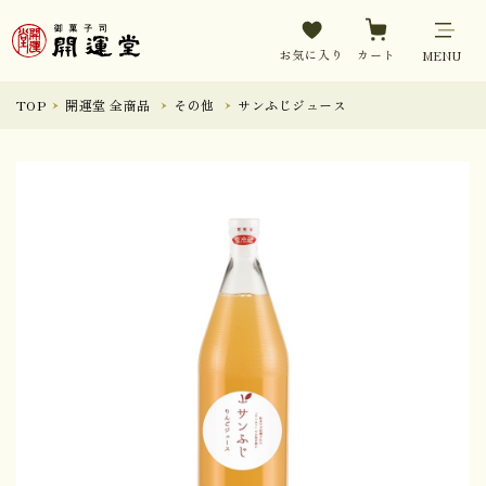
お気に入り
カート
MENU
TOP
開運堂 全商品
その他
サンふじジュース