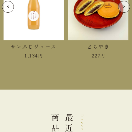
炭水化物
14.9g
食塩相当量
0.0g
＊この表示値は、目安です。
サンふじジュース
どらやき
手提袋ご利用サイズ目安 (有料)
1,134
円
227
円
小(￥11)
ご利用不可
中(￥22)
ご利用不可
大(￥33)
１～２本
商品