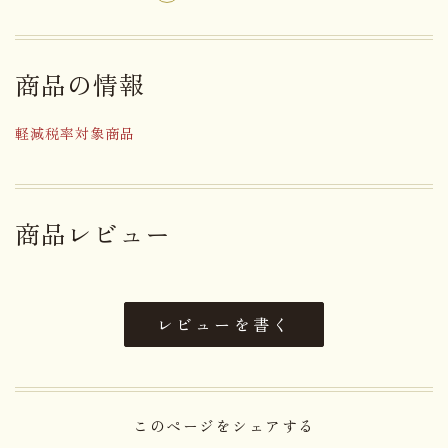
アレルゲン
無し
商品の情報
賞味期限まで１０日以上お日持ち
日持ち
するものをお届け
軽減税率対象商品
内容量
１６個
大きさ
21.3×18.8×5.1cm
商品レビュー
重さ
0kg
レビューを書く
直射日光高温多湿を避けて保存し
保存方法
てください。
このページをシェアする
栄養成分表示１個(２４ｇ)当り