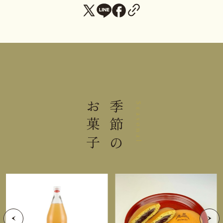
熱量
69kcal
たんぱく質
1.0g
脂質
0.05g
炭水化物
16.2g
お菓子
季節の
Seasonal
食塩相当量
0.002g
＊この表示値は、目安です。