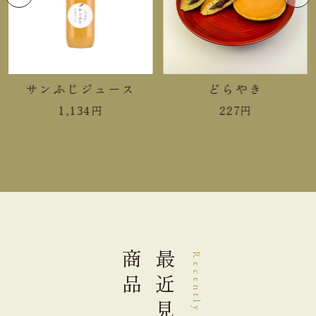
サンふじジュース
どらやき
1,134
円
227
円
商品
最近見た
Recently Viewed