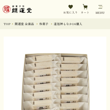
お気に入り
カート
MENU
TOP
開運堂 全商品
和菓子
道祖神もなか16個入