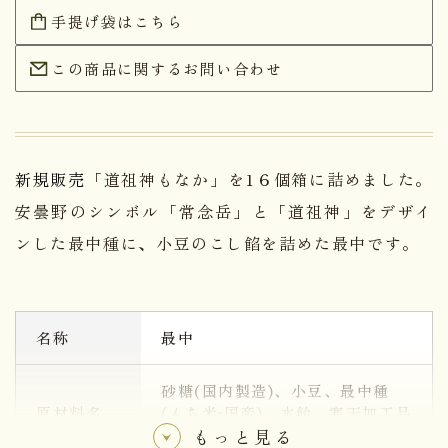
手提げ袋はこちら
この商品に関するお問い合わせ
新規販売
「道祖神もなか」を1６個箱に詰めました。
安曇野のシンボル「常念岳」と「道祖神」をデザイ
ンした最中種に、小豆のこし餡を詰めた最中です。
名称
最中
砂糖(国内製造)、小豆、最中種
原材料名
(もち米:国産)、水飴、寒天加工品
(麦芽糖、寒天)、寒天
もっと見る