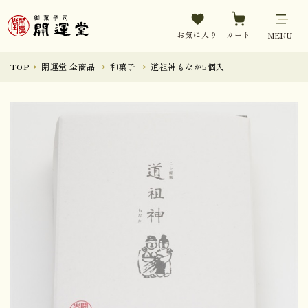
お気に入り
カート
MENU
TOP
開運堂 全商品
和菓子
道祖神もなか5個入