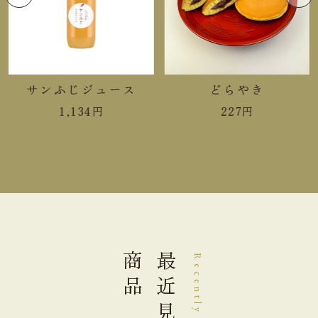
中(￥22)
６～１０箱
大(￥33)
１１～１８箱
サンふじジュース
どらやき
1,134
円
227
円
商品
最近見た
Recently Viewed