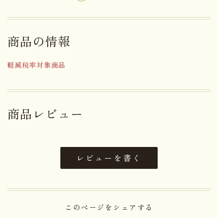
アレルゲン
無し
商品の情報
賞味期限まで１０日以上お日持ち
日持ち
するものをお届け
軽減税率対象商品
内容量
５個
大きさ
16.0×12.0×4.0cm
商品レビュー
重さ
0.165kg
レビューを書く
直射日光高温多湿を避けて保存し
保存方法
てください。
このページをシェアする
栄養成分表示１個(２４ｇ)当り