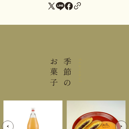
熱量
69kcal
たんぱく質
1.0g
脂質
0.05g
炭水化物
16.2g
お菓子
季節の
Seasonal
食塩相当量
0.002g
＊この表示値は、目安です。
手提袋ご利用サイズ目安 (有料)
小(￥11)
１～５箱