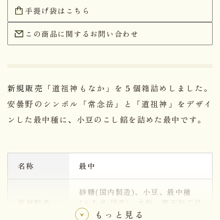
手提げ袋はこちら
この商品に関するお問い合わせ
新規販売
「道祖神もなか」を５個箱詰めしました。
安曇野のシンボル「常念岳」と「道祖神」をデザイ
ンした最中種に、小豆のこし餡を詰めた最中です。
名称
最中
砂糖(国内製造)、小豆、最中種
原材料名
(もち米:国産)、水飴、寒天加工品
(麦芽糖、寒天)、寒天
もっと見る