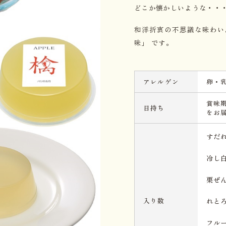
どこか懐かしいような・・
和洋折衷の不思議な味わい
味」 です。
アレルゲン
卵・
賞味
日持ち
をお
すだ
冷
栗
入り数
れと
フル