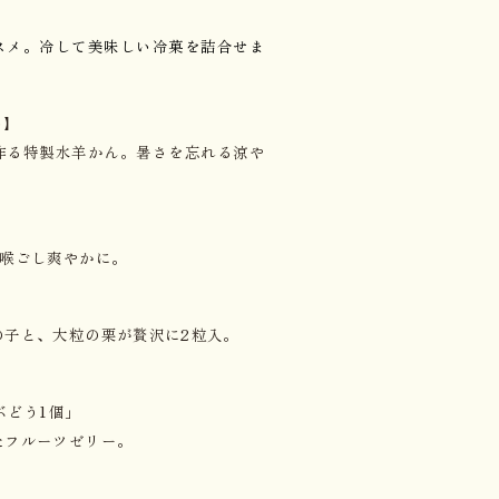
スメ。冷して美味しい冷菓を詰合せま
)】
作る特製水羊かん。暑さを忘れる涼や
。喉ごし爽やかに。
の子と、大粒の栗が贅沢に2粒入。
】
ぶどう1個」
たフルーツゼリー。