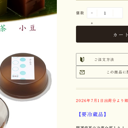
個数
カー
ご注文方法
この商品に
2026年7月1日出荷分より
【要冷蔵品】
開運堂夏の冷菓全部入り！