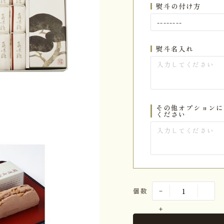
熨斗の付け方
熨斗名入れ
その他オプションに
ください
個数