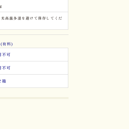
g
日光高温多湿を避けて保存してくだ
。
(有料)
用不可
用不可
２箱