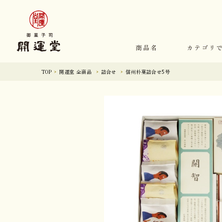
商品名
カテゴリ
TOP
開運堂 全商品
詰合せ
信州朴菓詰合せ5号