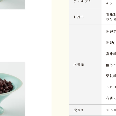
アレルゲン
チン
賞味
日持ち
のを
開運
開智(
真
内容量
雨あ
栗
これ
有明
大きさ
31.5