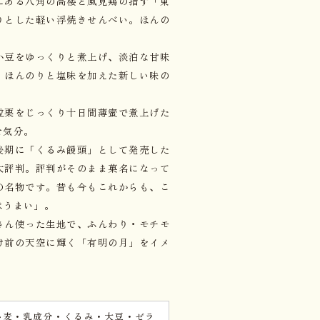
にある八角の高楼と風見鶏の指す「東
りとした軽い浮焼きせんべい。ほんの
小豆をゆっくりと煮上げ、淡泊な甘味
。ほんのりと塩味を加えた新しい味の
粒栗をじっくり十日間薄蜜で煮上げた
せ気分。
後期に「くるみ饅頭」として発売した
大評判。評判がそのまま菓名になって
の名物です。昔も今もこれからも、こ
はうまい」。
さん使った生地で、ふんわり・モチモ
け前の天空に輝く「有明の月」をイメ
小麦・乳成分・くるみ・大豆・ゼラ