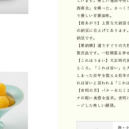
ています。美しい建物中央
西南北」を模った、さっく
り優しい甘醤油味。
【雨あがり】上質な大納言
の納豆に仕上げてあります
納豆です。
【栗納糖】選りすぐりの大
贅沢品です。一粒頬張る幸
【これはうまい】大正時代
ところ、「これは旨い」と
しまった百年を数える松本
れは旨いと言われる「これ
【有明の月】バターをたく
チの軽い食感を追求。夜明
ージした美しい饅頭。
卵・