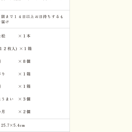
期限まで１４日以上お日持ちするも
お届け
老松 ×１本
１２枚入) ×１箱
味糖 ×８個
がり ×１箱
納糖 ×１箱
はうまい ×３個
の月 ×２個
×25.7×5.4cm