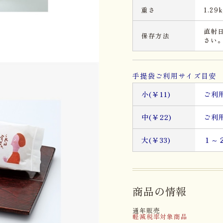
重さ
1.29k
直射
保存方法
さい
手提袋ご利用サイズ目安 
小(￥11)
ご利
中(￥22)
ご利
大(￥33)
１～
商品の情報
通年販売
軽減税率対象商品