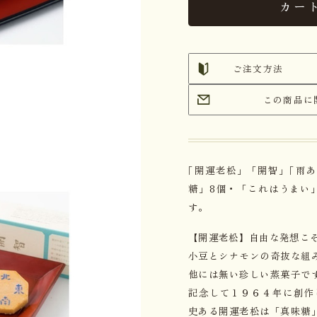
カー
ご注文方法
この商品に
｢開運老松」「開智」｢雨
糖」8個・「これはうまい
す。
【開運老松】自由な発想こ
小豆とシナモンの奇抜な組
他には無い珍しい蒸菓子で
記念して１９６４年に創作
史ある開運老松は「真味糖