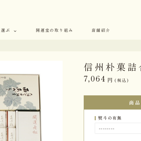
で選ぶ
開運堂の取り組み
店舗紹介
信州朴菓詰
7,064
円
(税込)
商品
熨斗の有無