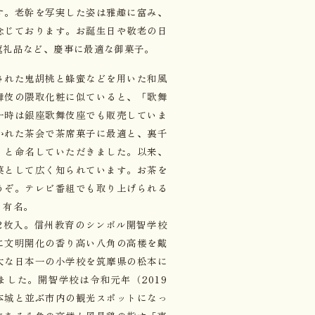
す。老幹を写実した姿は雅趣に富み、
念じております。お誕生日や敬老の日
返礼品など、慶事に最適な御菓子。
された鬼胡桃と蜂蜜などを用いた和風
舞伎の隈取化粧に似ていると、「歌舞
一時は銀座歌舞伎座でも販売していま
かれた茶会で茶席菓子に最適と、裏千
」と命名していただきました。以来、
菓として広く知られています。お茶を
うぞ。テレビ番組でも取り上げられる
も有名。
2枚入。信州教育のシンボル開智学校
に文明開化の香り高い八角の高楼を戴
大な日本一の小学校を筑摩県の松本に
した。開智学校は令和元年（2019
本城と並ぶ市内の観光スポットになっ