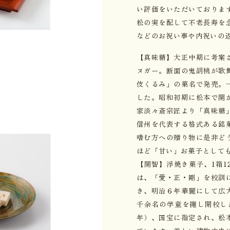
い評価をいただいておりま
松の実を配して不老長寿を
などのお祝い事や内祝いの
【真味糖】大正中期に考案
ヌガー。断面の鬼胡桃が歌
伎くるみ」の菓名で発売。
した。昭和初期に松本で開
家淡々斎宗匠より「真味糖
信州を代表する格式ある銘
嗜む方への贈り物に是非ど
ほど「甘い」お菓子として
【開智】浮焼き菓子、1箱1
は、「愛・正・剛」を校訓
き、明治６年華麗にして広
千余名の学童を擁し開校しま
年）、国宝に指定され、松