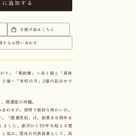
トに追加する
手提げ袋はこちら
関するお問い合わせ
あがり」「栗納糖」×各１箱と「真味
」３個・「有明の月」2個の詰合せで
そ、開運堂の神髄。
み合わせが、独特で絶妙な味わいの、
す。「開運老松」は、創業８０周年を
しました。創作から50年を超える歴
」と並ぶ、信州の代表銘菓として、高