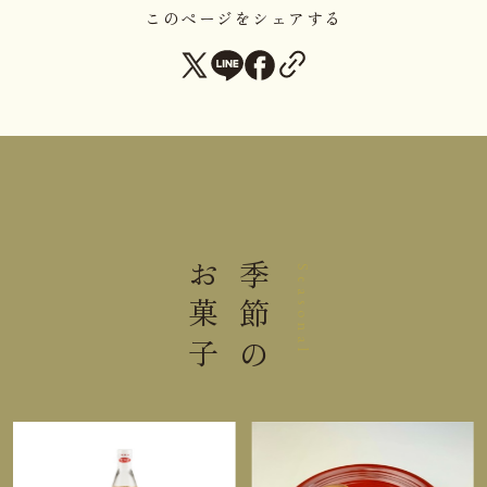
ぷり詰まった名物もなか。
このページをシェアする
心ゆくまであんこの美味しさを味わってください。
梅は、古来中国では老木にも新芽が生じ寒気風雪の
中でも開花する旺盛な生命力を不老長寿と尊び、五
弁の花びらは「福・禄・寿・喜・財」の五福を表す
として愛でました。今年の無事を喜び、新年の盛運
を祈りつつ、開運堂の冬の名物「冨久梅もなか」を
召し上がってください。
お菓子
季節の
Seasonal
アレルゲン
卵
【開運老松】賞味期限まで１４
日以上お日持ちするものをお届
け