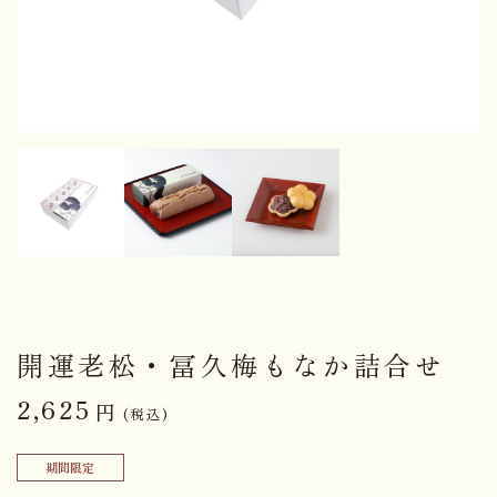
開運老松・冨久梅もなか詰合せ
2,625
円
(税込)
期間限定