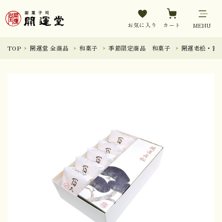
お気に入り
カート
MENU
TOP
開運堂 全商品
和菓子
季節限定商品 和菓子
開運老松・冨