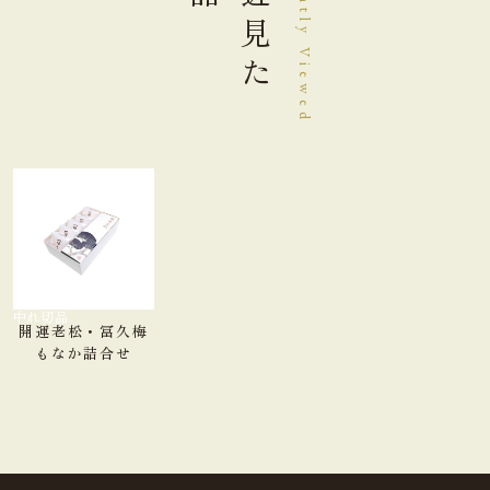
最近見た
Recently Viewed
たんぱく質
8.2g
脂質
2.3g
炭水化物
60.7g
食塩相当量
0.08g
＊この表示値は、目安です。
品切れ中
開運老松・冨久梅
【冨久梅もなか】栄養成分表示１個(４２ｇ)当り
もなか詰合せ
熱量
117kcal
たんぱく質
2.2g