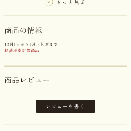
もっと見る
自由な発想こそ、開運堂の神髄。小豆とシナモンの
奇抜な組み合わせが、独特で絶妙な味わいの、他に
は無い珍しい蒸菓子です。「開運老松」は、創業８
商品の情報
０周年を記念して１９６４年に創作しました。創作
から60年を超える歴史ある開運老松は「真味糖」と
12月1日から1月下旬頃まで
軽減税率対象商品
並ぶ、信州の代表銘菓として、高い評価をいただい
ております。老幹を写実した姿は雅趣に富み、松の
実を配して不老長寿を念じております。お誕生日や
商品レビュー
敬老の日などのお祝い事や、内祝いの返礼品など、
慶事に最適な御菓子。
【冨久梅もなか】
レビューを書く
年末・年始の風物詩。北海道十勝産の特選小豆を清
らかなアルプス伏流水で炊いた自慢のつぶ餡がたっ