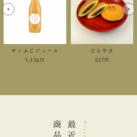
日持ち
【冨久梅もなか】賞味期限まで
７日以上お日持ちするものをお
届け
開運老松 １本
サンふじジュース
どらやき
入り数
1,134
円
227
円
冨久梅もなか５個
大きさ
21.0×13.5×6.2cm
重さ
0.62kg
商品
【開運老松】栄養成分表示100g当り
熱量
288kcal