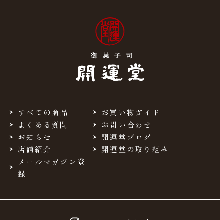
脂質
0.2g
炭水化物
28.1g
食塩相当量
0.03g
＊この表示値は、目安です。
すべての商品
お買い物ガイド
手提袋ご利用サイズ目安 (有料)
よくある質問
お問い合わせ
小(￥11)
１箱
お知らせ
開運堂ブログ
店舗紹介
開運堂の取り組み
中(￥22)
２箱
メールマガジン登
録
大(￥33)
３～４箱