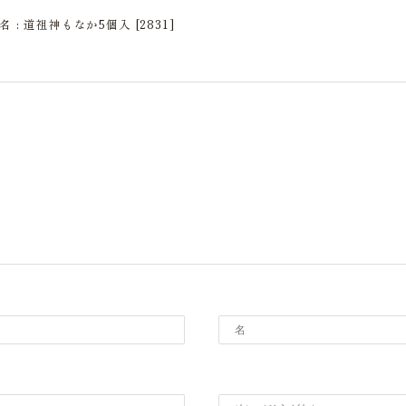
名 : 道祖神もなか5個入 [2831]